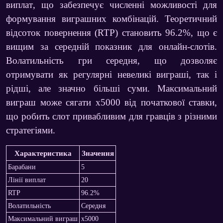
виплат
, що забезпечує численні можливості для
формування виграшних комбінацій. Теоретичний
відсоток повернення (RTP) становить
96.2%
, що є
вищим за середній показник для онлайн-слотів.
Волатильність гри середня, що дозволяє
отримувати як регулярні невеликі виграші, так і
рідші, але значно більші суми. Максимальний
виграш може сягати
х5000 від початкової ставки
,
що робить слот привабливим для гравців з різними
стратегіями.
Характеристика
Значення
Барабани
5
Лінії виплат
20
RTP
96.2%
Волатильність
Середня
Максимальний виграш
х5000