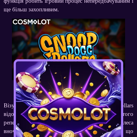
функція робить ігровий процес непередбачуваним і
ще більш захопливим.
×
Тематика та дизайн гри
Візуальне оформлення
Snoop Dogg Dollars
відображає розкішний стиль життя знаменитого
репера. Фоном слугує панорама Лос-Анджелеса
вночі, а барабани прикрашені символами, що