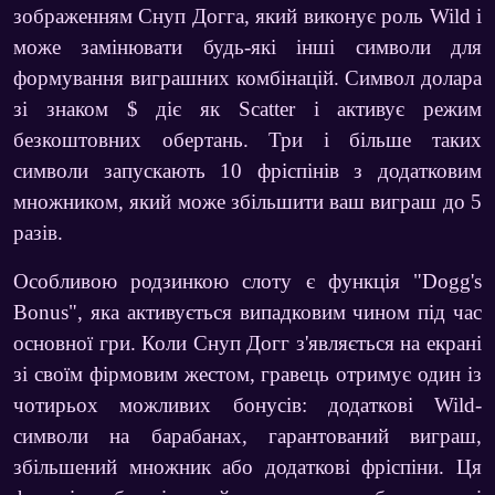
зображенням Снуп Догга, який виконує роль Wild і
може замінювати будь-які інші символи для
формування виграшних комбінацій. Символ долара
зі знаком $ діє як Scatter і активує
режим
безкоштовних обертань
. Три і більше таких
символи запускають
10 фріспінів
з додатковим
множником, який може збільшити ваш виграш до 5
разів.
Особливою родзинкою слоту є функція "Dogg's
Bonus", яка активується випадковим чином під час
основної гри. Коли Снуп Догг з'являється на екрані
зі своїм фірмовим жестом, гравець отримує один із
чотирьох можливих бонусів: додаткові Wild-
символи на барабанах, гарантований виграш,
збільшений множник або додаткові фріспіни. Ця