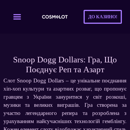
ДО КАЗИНО!
Snoop Dogg Dollars: Гра, Що
Поєднує Реп та Азарт
Слот
Snoop Dogg Dollars
– це унікальне поєднання
хіп-хоп культури та азартних розваг, що пропонує
гравцям з України зануритися у світ розкоші,
музики та великих виграшів. Гра створена за
участю легендарного репера та розроблена з
урахуванням найсучасніших технологій гемблінгу.
Кожен елемент слоту відображає характерний стиль