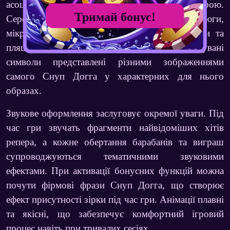
асоціюються зі Снуп Доггом та хіп-хоп культурою.
Тримай бонус!
Серед символів можна зустріти золоті ланцюги,
мікрофони, сонцезахисні окуляри, лоурайдери та
пляшки дорогого шампанського. Високооплачувані
символи представлені різними зображеннями
самого Снуп Догга у характерних для нього
образах.
Звукове оформлення заслуговує окремої уваги. Під
час гри звучать фрагменти найвідоміших хітів
репера, а кожне обертання барабанів та виграш
супроводжуються тематичними звуковими
ефектами. При активації бонусних функцій можна
почути фірмові фрази Снуп Догга, що створює
ефект присутності зірки під час гри. Анімації плавні
та якісні, що забезпечує комфортний ігровий
процес навіть при тривалих сесіях.